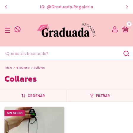
IG: @graduada.regaleria
0
Inicio
>
Bijouterie
>
Collares
Collares
ORDENAR
FILTRAR
SIN STOCK