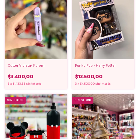
Funko Pop - Harry Potter
Cutter Violeta- Kuromi
$13.500,00
$3.400,00
3
x
$4.500,00
sin interés
3
x
$1.133,33
sin interés
SIN STOCK
SIN STOCK