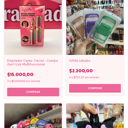
Depilador Cejas- Facial - Cuerpo
Sillita Labubu
2en1 Usb Multifuncional
$2.200,00
$15.000,00
3
x
$733,33
sin interés
3
x
$5.000,00
sin interés
COMPRAR