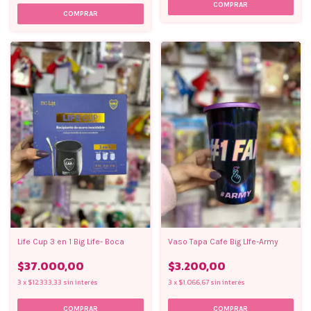
Life Cup 3 en 1 Big Life- Boca
Vaso Tapa Cafe Big LIfe-Army
$37.000,00
$3.200,00
3
x
$12.333,33
sin interés
3
x
$1.066,67
sin interés