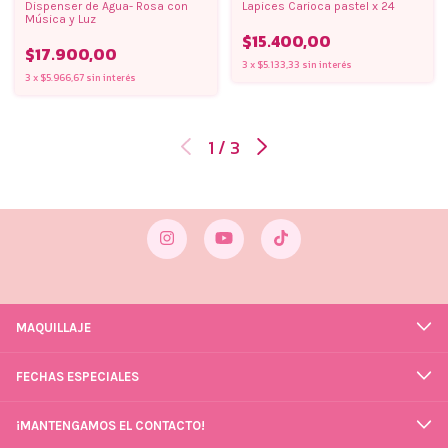
Dispenser de Agua- Rosa con
Lapices Carioca pastel x 24
Música y Luz
$15.400,00
$17.900,00
3
x
$5.133,33
sin interés
3
x
$5.966,67
sin interés
1
/
3
MAQUILLAJE
FECHAS ESPECIALES
¡MANTENGAMOS EL CONTACTO!