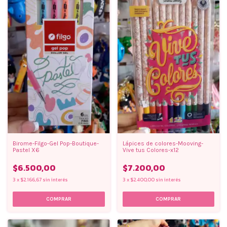
Birome-Filgo-Gel Pop-Boutique-
Lápices de colores-Mooving-
Pastel X6
Vive tus Colores-x12
$6.500,00
$7.200,00
3
x
$2.166,67
sin interés
3
x
$2.400,00
sin interés