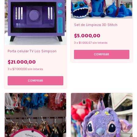
Set de Limpieza 3D Stitch
$5.000,00
3
x
$1.666,67
sin interés
Porta celular TV Los Simpson
$21.000,00
3
x
$7.000,00
sin interés