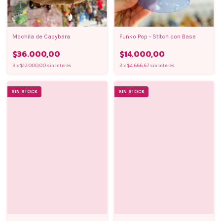
Mochila de Capybara
Funko Pop - Stitch con Base
$36.000,00
$14.000,00
3
x
$12.000,00
sin interés
3
x
$4.666,67
sin interés
SIN STOCK
SIN STOCK