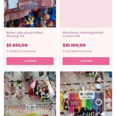
Binder clips-pastel Glitter-
Microfibras -Mooving-Infinito
Mooving- X4
Colores-X10
$5.650,00
$10.100,00
3
x
$1.883,33
sin interés
3
x
$3.366,67
sin interés