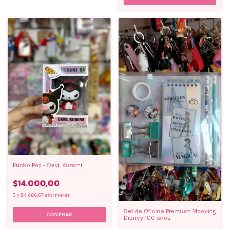
Funko Pop - Devil Kuromi
$14.000,00
3
x
$4.666,67
sin interés
Set de Oficina Premium Mooving
Disney 100 años