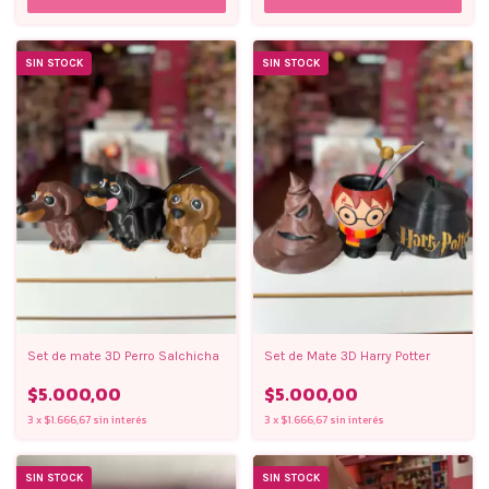
SIN STOCK
SIN STOCK
Set de mate 3D Perro Salchicha
Set de Mate 3D Harry Potter
$5.000,00
$5.000,00
3
x
$1.666,67
sin interés
3
x
$1.666,67
sin interés
SIN STOCK
SIN STOCK