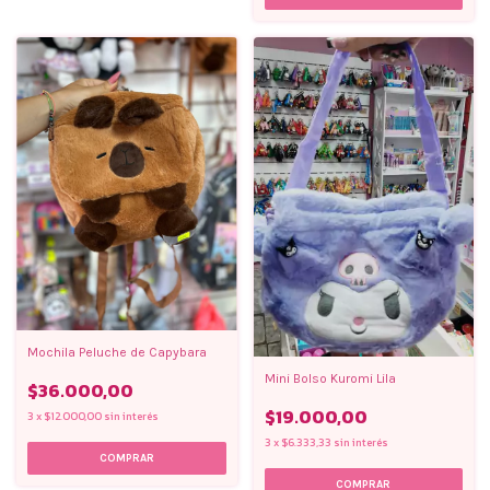
Mochila Peluche de Capybara
Mini Bolso Kuromi Lila
$36.000,00
$19.000,00
3
x
$12.000,00
sin interés
3
x
$6.333,33
sin interés