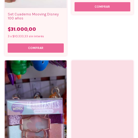
Set Cuaderno Mooving Disney
100 años
$31.000,00
3
x
$10.333,33
sin interés