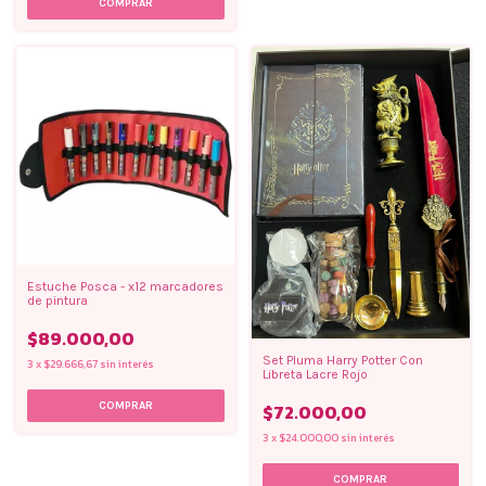
Estuche Posca - x12 marcadores
de pintura
$89.000,00
Set Pluma Harry Potter Con
3
x
$29.666,67
sin interés
Libreta Lacre Rojo
$72.000,00
3
x
$24.000,00
sin interés