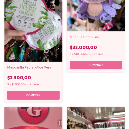
Mochila Stitch Lila
$32.000,00
3
x
$10.666,67
sin interés
Mascarilla Facial -Aloe Vera
$3.300,00
3
x
$1.100,00
sin interés