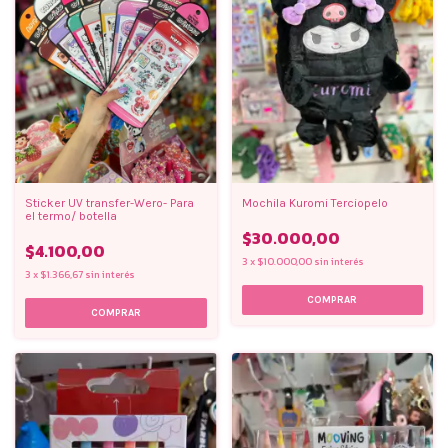
Sticker UV transfer-Wero- Para
Mochila Kuromi Terciopelo
el termo/ botella
$30.000,00
$4.100,00
3
x
$10.000,00
sin interés
3
x
$1.366,67
sin interés
COMPRAR