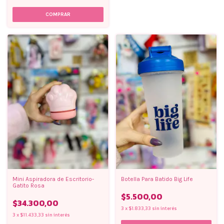
Mini Aspiradora de Escritorio-
Botella Para Batido Big Life
Gatito Rosa
$5.500,00
$34.300,00
3
x
$1.833,33
sin interés
3
x
$11.433,33
sin interés