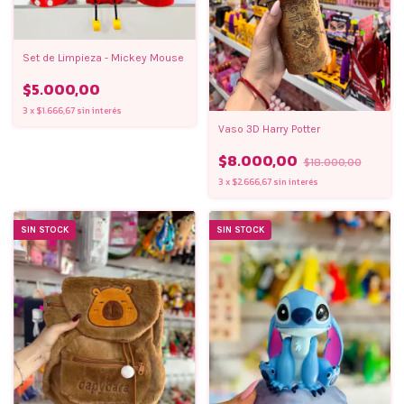
Set de Limpieza - Mickey Mouse
$5.000,00
3
x
$1.666,67
sin interés
Vaso 3D Harry Potter
$8.000,00
$18.000,00
3
x
$2.666,67
sin interés
SIN STOCK
SIN STOCK