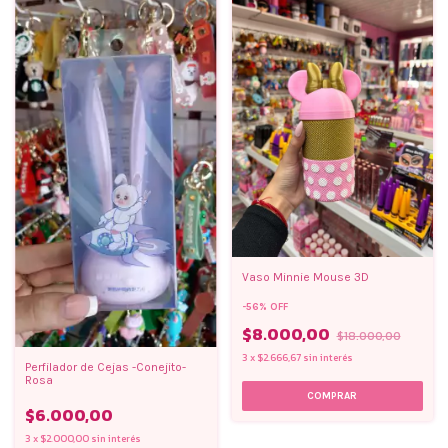
Vaso Minnie Mouse 3D
-
56
%
OFF
$8.000,00
$18.000,00
3
x
$2.666,67
sin interés
Perfilador de Cejas -Conejito-
Rosa
$6.000,00
3
x
$2.000,00
sin interés