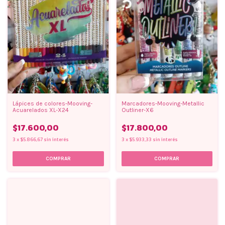
Lápices de colores-Mooving-
Marcadores-Mooving-Metallic
Acuarelados XL-X24
Outliner-X6
$17.600,00
$17.800,00
3
x
$5.866,67
sin interés
3
x
$5.933,33
sin interés