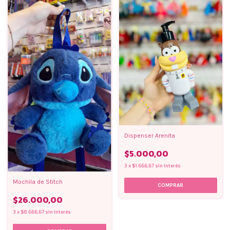
Dispenser Arenita
$5.000,00
3
x
$1.666,67
sin interés
Mochila de Stitch
$26.000,00
3
x
$8.666,67
sin interés