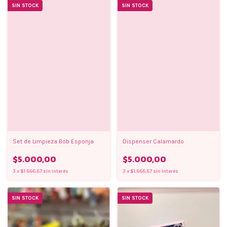
SIN STOCK
SIN STOCK
Set de Limpieza Bob Esponja
Dispenser Calamardo
$5.000,00
$5.000,00
3
x
$1.666,67
sin interés
3
x
$1.666,67
sin interés
SIN STOCK
SIN STOCK