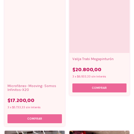
Valija Trabi Megapinturón
$20.800,00
3
x
$6.933,33
sin interés
Microfibras- Mooving- Somos
Infinitos-X20
$17.200,00
3
x
$5.733,33
sin interés