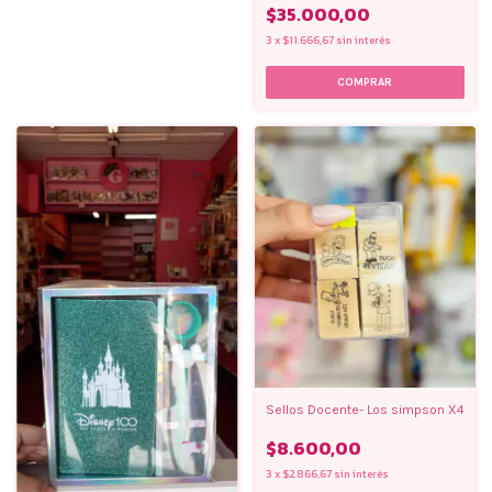
$35.000,00
3
x
$11.666,67
sin interés
Sellos Docente- Los simpson X4
$8.600,00
3
x
$2.866,67
sin interés