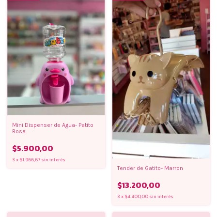
Mini Dispenser de Agua- Patito
Rosa
$5.900,00
3
x
$1.966,67
sin interés
Tender de Gatito- Marron
$13.200,00
3
x
$4.400,00
sin interés