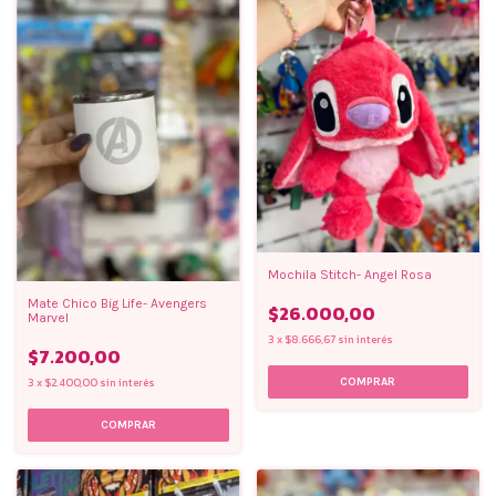
Mochila Stitch- Angel Rosa
Mate Chico Big Life- Avengers
$26.000,00
Marvel
3
x
$8.666,67
sin interés
$7.200,00
3
x
$2.400,00
sin interés