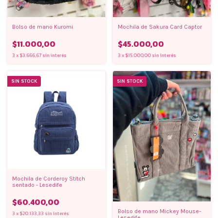
Bolso de mano Kuromi
Mochila de Sakura Card Captor
$11.000,00
$45.000,00
3
x
$3.666,67
sin interés
3
x
$15.000,00
sin interés
SIN STOCK
SIN STOCK
Mochila de Corderoy Stitch
sentado - Lesedife
$60.400,00
Bolso de mano Mickey Mouse-
3
x
$20.133,33
sin interés
Lesedife