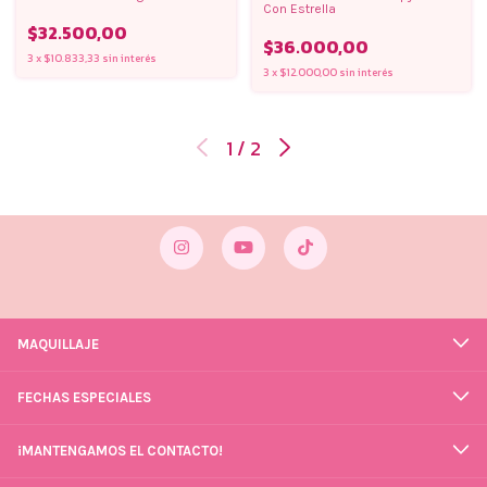
Con Estrella
$32.500,00
$36.000,00
3
x
$10.833,33
sin interés
3
x
$12.000,00
sin interés
1
/
2
MAQUILLAJE
FECHAS ESPECIALES
¡MANTENGAMOS EL CONTACTO!