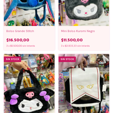
Bolso Grande Stitch
Mini Bolso Kuromi Negro
$16.500,00
$11.500,00
3
x
$5.500,00
sin interés
3
x
$3.833,33
sin interés
SIN STOCK
SIN STOCK