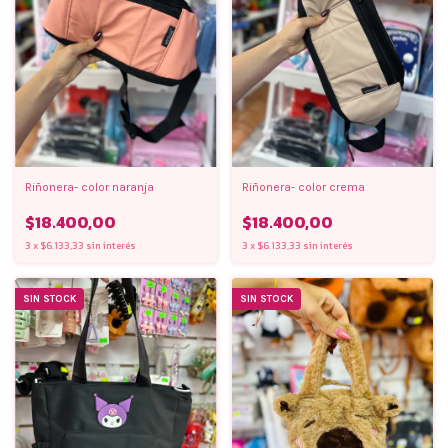
Riñonera- color naranja
Riñonera- color crema
$18.400,00
$18.400,00
3
x
$6.133,33
sin interés
3
x
$6.133,33
sin interés
SIN STOCK
SIN STOCK