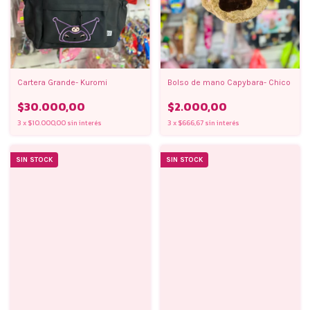
Cartera Grande- Kuromi
Bolso de mano Capybara- Chico
$30.000,00
$2.000,00
3
x
$10.000,00
sin interés
3
x
$666,67
sin interés
SIN STOCK
SIN STOCK