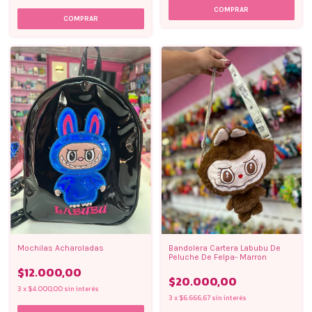
COMPRAR
Mochilas Acharoladas
Bandolera Cartera Labubu De
Peluche De Felpa- Marron
$12.000,00
$20.000,00
3
x
$4.000,00
sin interés
3
x
$6.666,67
sin interés