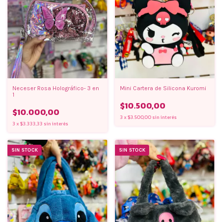
Neceser Rosa Holográfico- 3 en
Mini Cartera de Silicona Kuromi
1
$10.500,00
$10.000,00
3
x
$3.500,00
sin interés
3
x
$3.333,33
sin interés
SIN STOCK
SIN STOCK