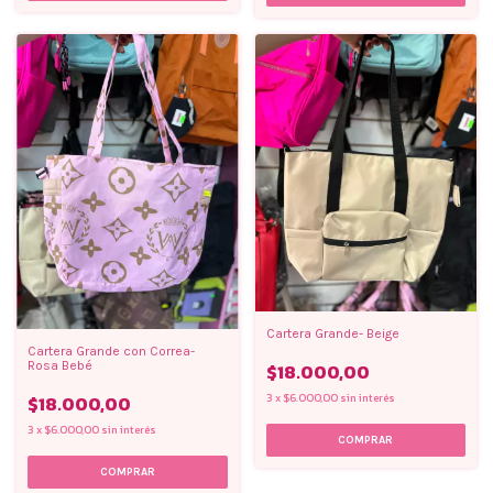
Cartera Grande- Beige
Cartera Grande con Correa-
Rosa Bebé
$18.000,00
3
x
$6.000,00
sin interés
$18.000,00
3
x
$6.000,00
sin interés