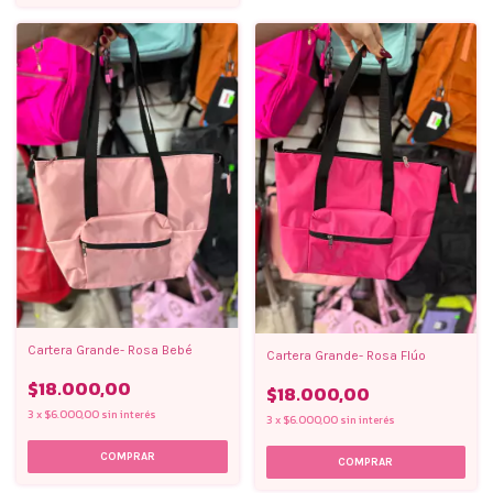
Cartera Grande- Rosa Bebé
Cartera Grande- Rosa Flúo
$18.000,00
$18.000,00
3
x
$6.000,00
sin interés
3
x
$6.000,00
sin interés