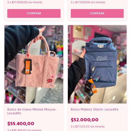
3
x
$17.000,00
sin interés
3
x
$17.500,00
sin interés
Bolso de mano Minnie Mouse-
Bolso Matero Stitch- Lesedife
Lesedife
$52.000,00
$55.400,00
3
x
$17.333,33
sin interés
3
x
$18.466,67
sin interés