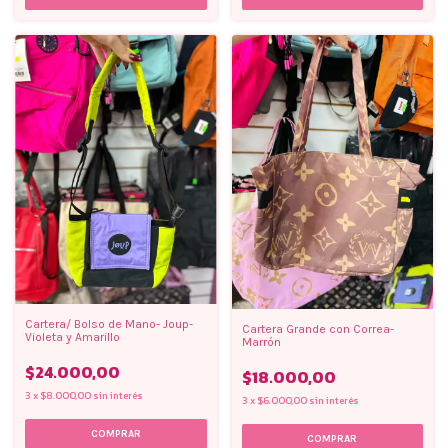
Cartera/ Bolso de Mano- Joup-
Cartera Grande con Correa-
Violeta y Amarillo
Marrón
$24.000,00
$18.000,00
3
x
$8.000,00
sin interés
3
x
$6.000,00
sin interés