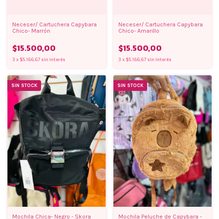
Neceser/ Cartuchera Capybara
Neceser/ Cartuchera Capybara
Chico- Marrón
Chico- Amarillo
$15.500,00
$15.500,00
3
x
$5.166,67
sin interés
3
x
$5.166,67
sin interés
SIN STOCK
SIN STOCK
Mochila Chica- Negro - Skora
Mochila Peluche de Capybara -