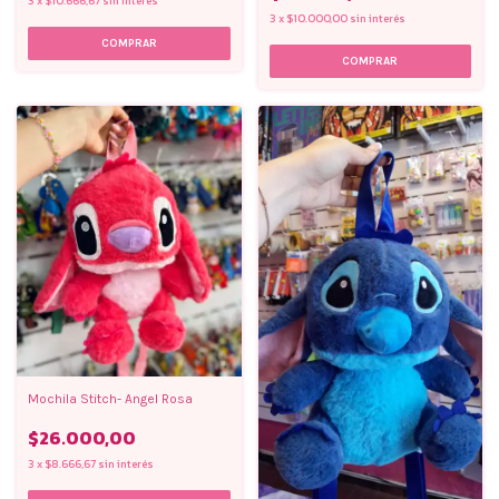
3
x
$10.666,67
sin interés
3
x
$10.000,00
sin interés
Mochila Stitch- Angel Rosa
$26.000,00
3
x
$8.666,67
sin interés