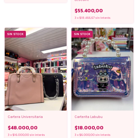
$55.400,00
3
x
$18.466,67
sin interés
SIN STOCK
SIN STOCK
Cartera Universitaria
Carterita Labubu
$48.000,00
$18.000,00
3
x
$16.000,00
sin interés
3
x
$6.000,00
sin interés