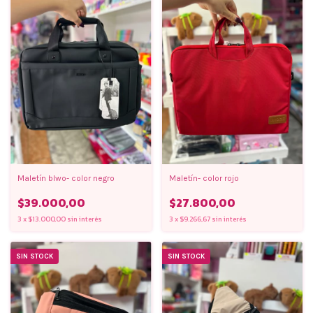
Maletín blwo- color negro
Maletín- color rojo
$39.000,00
$27.800,00
3
x
$13.000,00
sin interés
3
x
$9.266,67
sin interés
SIN STOCK
SIN STOCK