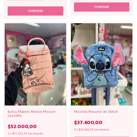
COMPRAR
COMPRAR
Bolso Matero Minnie Mouse-
Mochila Peluche de Stitch
Lesedife
$37.400,00
$52.000,00
3
x
$12.466,67
sin interés
3
x
$17.333,33
sin interés