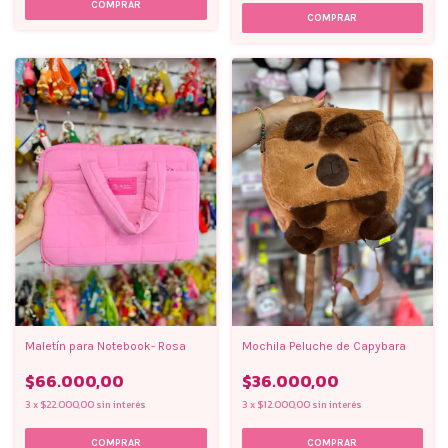
COMPRAR
Mochila Peluche de Capybara
Maletín para Notebook- Rosa
$36.000,00
$66.000,00
3
x
$12.000,00
sin interés
3
x
$22.000,00
sin interés