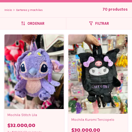
70 productos
Inicio
>
Carteras y mochilas
ORDENAR
FILTRAR
Mochila Stitch Lila
Mochila Kuromi Terciopelo
$32.000,00
$30.000,00