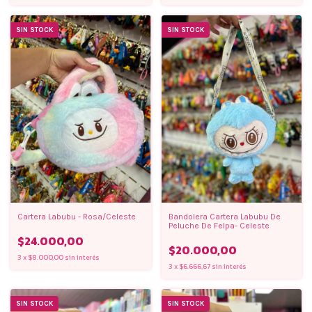
SIN STOCK
SIN STOCK
Cartera Labubu - Rosa/Celeste
Bandolera Cartera Labubu De
Peluche De Felpa- Celeste
$24.000,00
$20.000,00
3
x
$8.000,00
sin interés
3
x
$6.666,67
sin interés
SIN STOCK
SIN STOCK