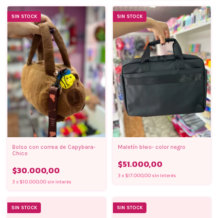
SIN STOCK
SIN STOCK
Bolso con correa de Capybara-
Maletín blwo- color negro
Chico
$51.000,00
$30.000,00
3
x
$17.000,00
sin interés
3
x
$10.000,00
sin interés
SIN STOCK
SIN STOCK