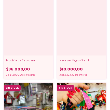
Mochila de Capybara
Neceser Negro- 3 en 1
$36.000,00
$10.000,00
3
x
$12.000,00
sin interés
3
x
$3.333,33
sin interés
SIN STOCK
SIN STOCK