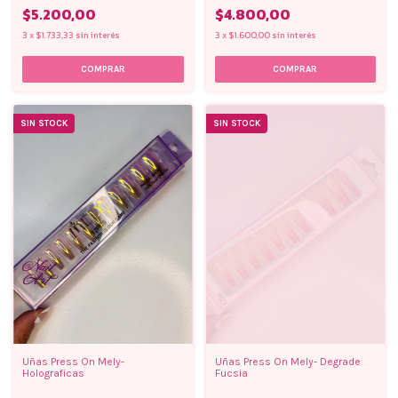
$5.200,00
$4.800,00
3
x
$1.733,33
sin interés
3
x
$1.600,00
sin interés
COMPRAR
COMPRAR
SIN STOCK
SIN STOCK
Uñas Press On Mely-
Uñas Press On Mely- Degrade
Holograficas
Fucsia