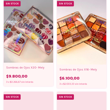
SIN STOCK
SIN STOCK
Sombras de Ojos X20- Mely
Sombras de Ojos X16- Mely
$9.800,00
$6.100,00
3
x
$3.266,67
sin interés
3
x
$2.033,33
sin interés
SIN STOCK
SIN STOCK