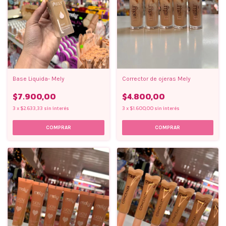
Base Liquida- Mely
Corrector de ojeras Mely
$7.900,00
$4.800,00
3
x
$2.633,33
sin interés
3
x
$1.600,00
sin interés
COMPRAR
COMPRAR