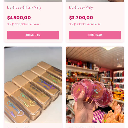
Lip Gloss Glitter- Mely
Lip Gloss- Mely
$4.500,00
$3.700,00
3
x
$1.500,00
sin interés
3
x
$1.233,33
sin interés
COMPRAR
COMPRAR