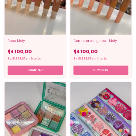
Base Mely
Corrector de ojeras - Mely
$4.100,00
$4.100,00
3
x
$1.366,67
sin interés
3
x
$1.366,67
sin interés
COMPRAR
COMPRAR