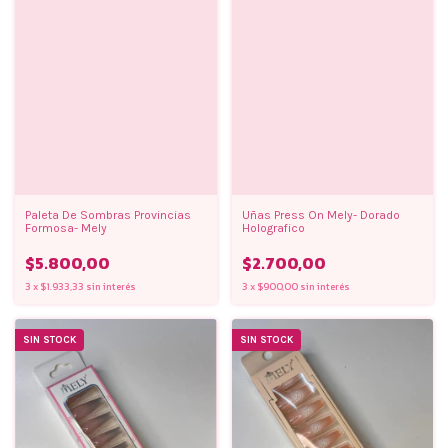
Paleta De Sombras Provincias
Uñas Press On Mely- Dorado
Formosa- Mely
Holografico
$5.800,00
$2.700,00
3
x
$1.933,33
sin interés
3
x
$900,00
sin interés
SIN STOCK
SIN STOCK