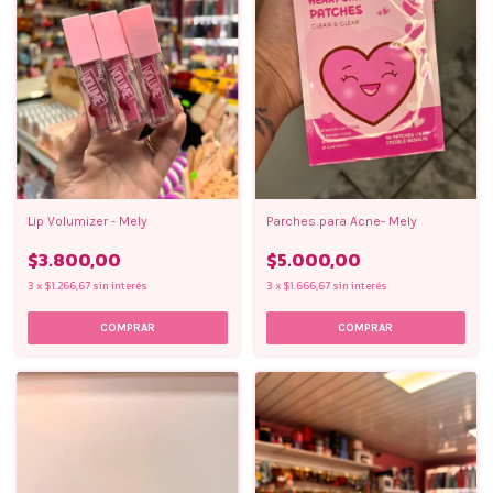
Lip Volumizer - Mely
Parches para Acne- Mely
$3.800,00
$5.000,00
3
x
$1.266,67
sin interés
3
x
$1.666,67
sin interés
COMPRAR