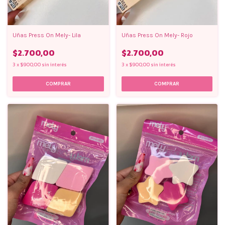
Uñas Press On Mely- Lila
Uñas Press On Mely- Rojo
$2.700,00
$2.700,00
3
x
$900,00
sin interés
3
x
$900,00
sin interés