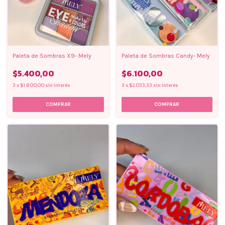
Paleta de Sombras X9- Mely
Paleta de Sombras Candy- Mely
$5.400,00
$6.100,00
3
x
$1.800,00
sin interés
3
x
$2.033,33
sin interés
COMPRAR
COMPRAR