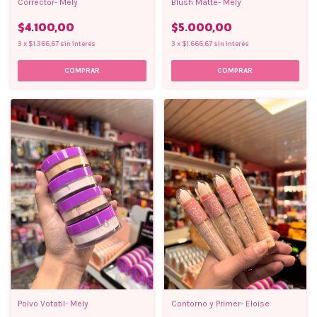
Blush Matte- Mely
Corrector- Mely
$5.000,00
$4.100,00
3
x
$1.666,67
sin interés
3
x
$1.366,67
sin interés
COMPRAR
COMPRAR
Polvo Votatil- Mely
Contorno y Primer- Eloise