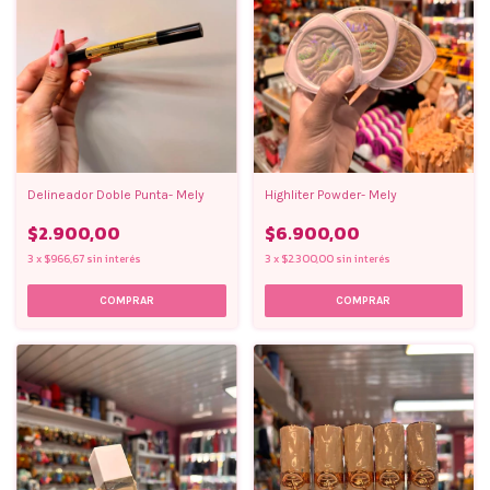
Delineador Doble Punta- Mely
Highliter Powder- Mely
$2.900,00
$6.900,00
3
x
$966,67
sin interés
3
x
$2.300,00
sin interés
COMPRAR