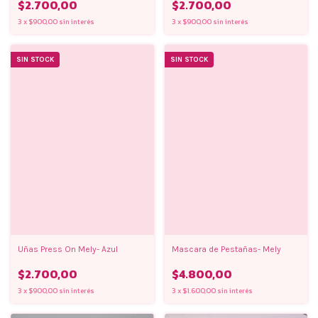
$2.700,00
$2.700,00
3
x
$900,00
sin interés
3
x
$900,00
sin interés
SIN STOCK
SIN STOCK
Uñas Press On Mely- Azul
Mascara de Pestañas- Mely
$2.700,00
$4.800,00
3
x
$900,00
sin interés
3
x
$1.600,00
sin interés