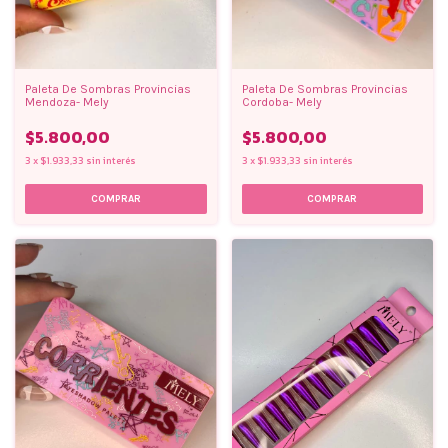
Paleta De Sombras Provincias
Paleta De Sombras Provincias
Mendoza- Mely
Cordoba- Mely
$5.800,00
$5.800,00
3
x
$1.933,33
sin interés
3
x
$1.933,33
sin interés