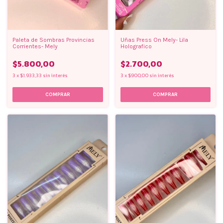
Paleta de Sombras Provincias
Uñas Press On Mely- Lila
Corrientes- Mely
Holografico
$5.800,00
$2.700,00
3
x
$1.933,33
sin interés
3
x
$900,00
sin interés