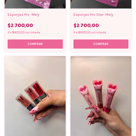
Esponjas Pro- Mely
Esponjas Pro Star- Mely
$2.700,00
$2.700,00
3
x
$900,00
sin interés
3
x
$900,00
sin interés