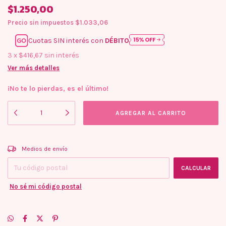
$1.250,00
Precio sin impuestos
$1.033,06
Cuotas SIN interés con
DÉBITO
3
x
$416,67
sin interés
Ver más detalles
¡No te lo pierdas, es el último!
Entregas para el CP:
CAMBIAR CP
Medios de envío
CALCULAR
No sé mi código postal