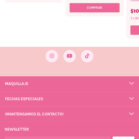
$10
3
x
$3
MAQUILLAJE
FECHAS ESPECIALES
¡MANTENGAMOS EL CONTACTO!
NEWSLETTER