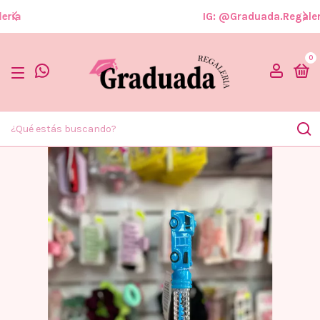
IG: @graduada.regaleria
0