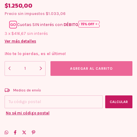
$1.250,00
Precio sin impuestos
$1.033,06
Cuotas SIN interés con
DÉBITO
3
x
$416,67
sin interés
Ver más detalles
¡No te lo pierdas, es el último!
Entregas para el CP:
CAMBIAR CP
Medios de envío
CALCULAR
No sé mi código postal