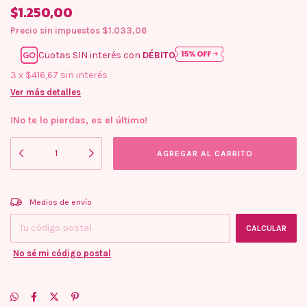
$1.250,00
Precio sin impuestos
$1.033,06
Cuotas SIN interés con
DÉBITO
3
x
$416,67
sin interés
Ver más detalles
¡No te lo pierdas, es el último!
Entregas para el CP:
CAMBIAR CP
Medios de envío
CALCULAR
No sé mi código postal