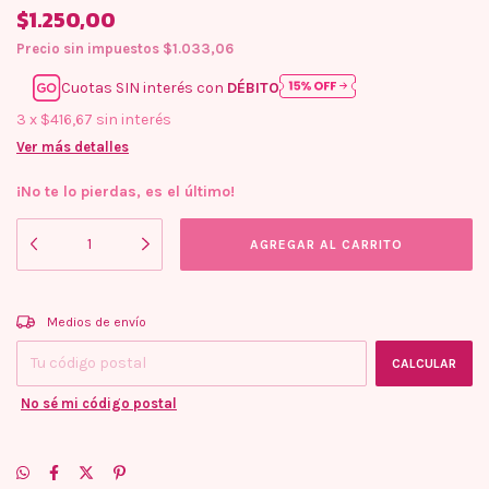
$1.250,00
Precio sin impuestos
$1.033,06
Cuotas SIN interés con
DÉBITO
3
x
$416,67
sin interés
Ver más detalles
¡No te lo pierdas, es el último!
Entregas para el CP:
CAMBIAR CP
Medios de envío
CALCULAR
No sé mi código postal