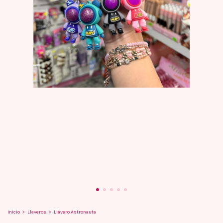
Inicio
>
Llaveros
>
Llavero Astronauta