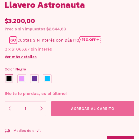
Llavero Astronauta
$3.200,00
Precio sin impuestos
$2.644,63
Cuotas SIN interés con
DÉBITO
3
x
$1.066,67
sin interés
Ver más detalles
Color:
Negro
¡No te lo pierdas, es el último!
Entregas para el CP:
CAMBIAR CP
Medios de envío