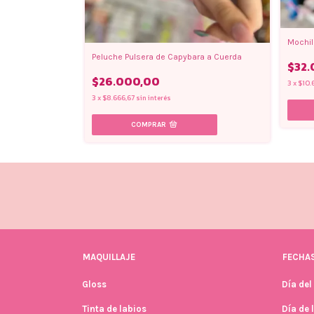
Mochila
ara/ Carpincho
Peluche Pulsera de Capybara a Cuerda
$32.
$26.000,00
3
x
$10.
3
x
$8.666,67
sin interés
MAQUILLAJE
FECHAS
Gloss
Día del
Tinta de labios
Día de 