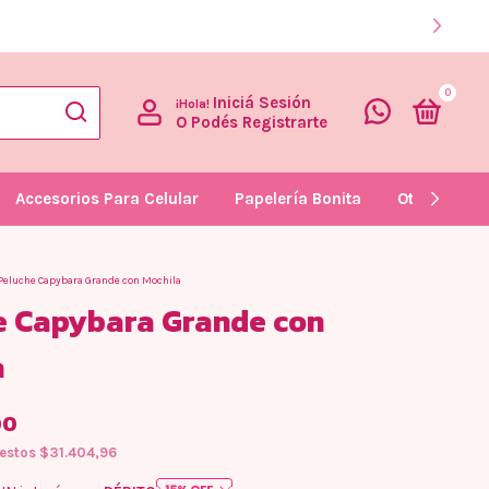
0
Iniciá Sesión
¡Hola!
O Podés Registrarte
Accesorios Para Celular
Papelería Bonita
Otras Curio
Peluche Capybara Grande con Mochila
e Capybara Grande con
a
00
uestos
$31.404,96