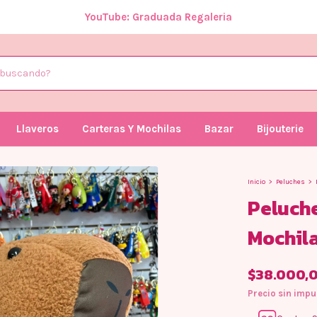
YouTube: Graduada Regaleria
Llaveros
Carteras Y Mochilas
Bazar
Bijouterie
Inicio
>
Peluches
>
Peluch
Mochil
$38.000,
Precio sin imp