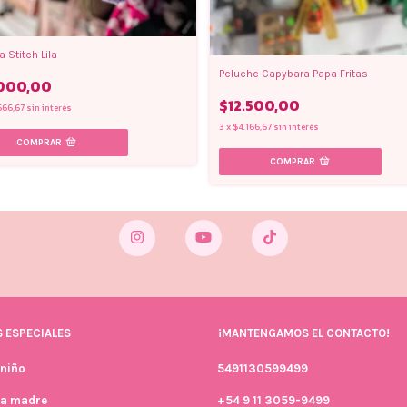
 Stitch Lila
Peluche Capybara Papa Fritas
000,00
$12.500,00
666,67
sin interés
3
x
$4.166,67
sin interés
 ESPECIALES
¡MANTENGAMOS EL CONTACTO!
 niño
5491130599499
la madre
+54 9 11 3059-9499