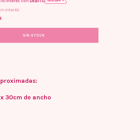
IN interés con
DÉBITO
in interés
s
proximadas:
 x 30cm de ancho