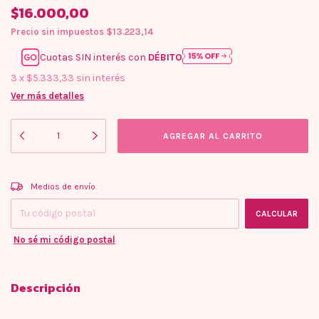
$16.000,00
Precio sin impuestos
$13.223,14
Cuotas SIN interés con
DÉBITO
3
x
$5.333,33
sin interés
Ver más detalles
Entregas para el CP:
CAMBIAR CP
Medios de envío
CALCULAR
No sé mi código postal
Descripción