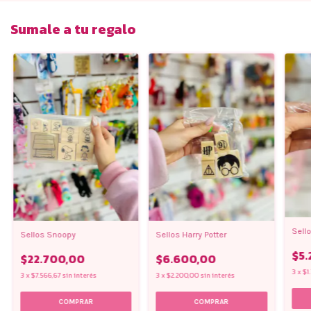
Sumale a tu regalo
Sell
Sellos Snoopy
Sellos Harry Potter
$5.
$22.700,00
$6.600,00
3
x
$1
3
x
$7.566,67
sin interés
3
x
$2.200,00
sin interés