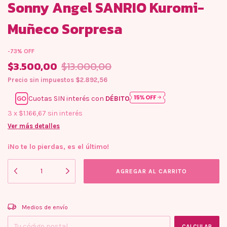
Sonny Angel SANRIO Kuromi-
Muñeco Sorpresa
-
73
%
OFF
$3.500,00
$13.000,00
Precio sin impuestos
$2.892,56
Cuotas SIN interés con
DÉBITO
3
x
$1.166,67
sin interés
Ver más detalles
¡No te lo pierdas, es el último!
Entregas para el CP:
CAMBIAR CP
Medios de envío
CALCULAR