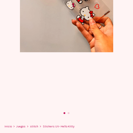
Inicio
>
Juegos
>
stitch
>
Stickers UV- Hello Kitty