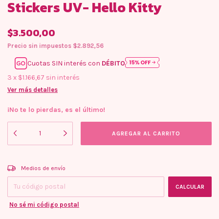
Stickers UV- Hello Kitty
$3.500,00
Precio sin impuestos
$2.892,56
Cuotas SIN interés con
DÉBITO
3
x
$1.166,67
sin interés
Ver más detalles
¡No te lo pierdas, es el último!
Entregas para el CP:
CAMBIAR CP
Medios de envío
CALCULAR
No sé mi código postal