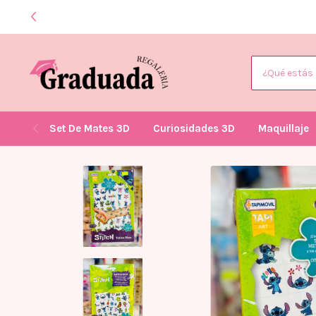
: Graduada Regaleria
Set De Mates 3D
Curiosidades 3D
Maquillaje