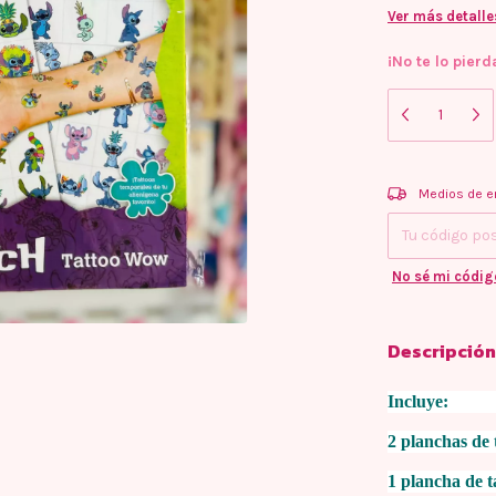
Ver más detalle
¡No te lo pierd
Entregas para e
Medios de e
No sé mi códig
Descripción
Incluye:
2 planchas de 
1 plancha de t