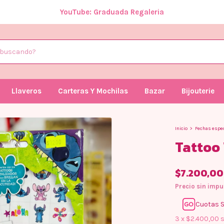
Llaveros
Carteras Y Mochilas
Bazar
Bijouterie
Inicio
>
Fechas espe
Tattoo 
$7.200,00
Precio sin imp
Cuotas S
3
x
$2.400,00
s