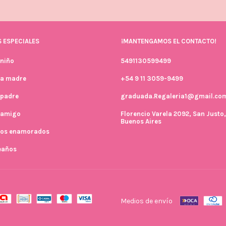
 ESPECIALES
¡MANTENGAMOS EL CONTACTO!
 niño
5491130599499
la madre
+54 9 11 3059-9499
 padre
graduada.Regaleria1@gmail.co
l amigo
Florencio Varela 2092, San Justo,
Buenos Aires
 los enamorados
eaños
Medios de envío