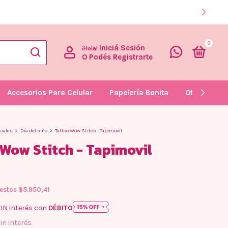
IG: @g
0
Iniciá Sesión
¡Hola!
O Podés Registrarte
Accesorios Para Celular
Papelería Bonita
Otras Curio
ciales
>
Día del niño
>
Tattoo Wow Stitch - Tapimovil
Wow Stitch - Tapimovil
uestos
$5.950,41
IN interés con
DÉBITO
in interés