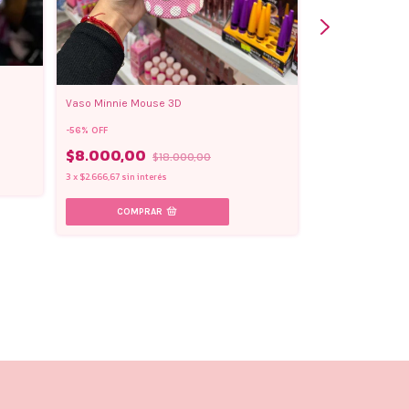
Vaso Minnie Mouse 3D
-
56
%
OFF
$8.000,00
$18.000,00
3
x
$2.666,67
sin interés
Lápices de color
XL-X24
$17.600,00
3
x
$5.866,67
sin int