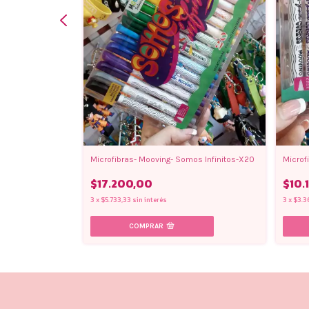
Microfibras- Mooving- Somos Infinitos-X20
Microf
$17.200,00
$10.
3
x
$5.733,33
sin interés
3
x
$3.3