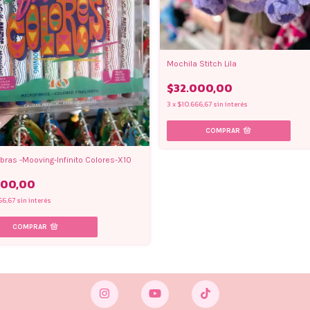
Mochila Stitch Lila
$32.000,00
3
x
$10.666,67
sin interés
ibras -Mooving-Infinito Colores-X10
100,00
66,67
sin interés