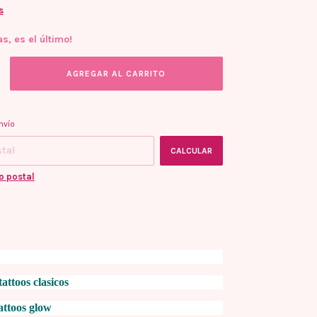
s
as, es el último!
l CP:
CAMBIAR CP
nvío
CALCULAR
o postal
tattoos clasicos
attoos glow