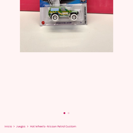
Inicio
>
Juegos
>
Hot Wheels- Nissan Patrol Custom