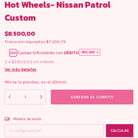
Hot Wheels- Nissan Patrol
Custom
$8.500,00
Precio sin impuestos
$7.024,79
Cuotas SIN interés con
DÉBITO
3
x
$2.833,33
sin interés
Ver más detalles
¡No te lo pierdas, es el último!
Entregas para el CP:
CAMBIAR CP
Medios de envío
CALCULAR