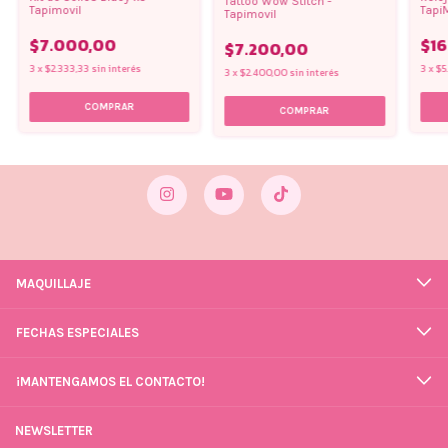
Tattoo Wow Stitch -
Tapi
Tapimovil
Tapimovil
$16
$7.000,00
$7.200,00
3
x
$5
3
x
$2.333,33
sin interés
3
x
$2.400,00
sin interés
MAQUILLAJE
FECHAS ESPECIALES
¡MANTENGAMOS EL CONTACTO!
NEWSLETTER