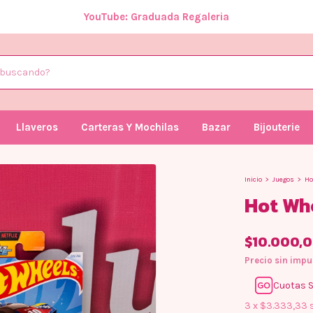
YouTube: Graduada Regaleria
Llaveros
Carteras Y Mochilas
Bazar
Bijouterie
Inicio
>
Juegos
>
Ho
Hot Wh
$10.000,
Precio sin imp
Cuotas S
3
x
$3.333,33