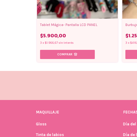
Tablet Mágica- Pantalla LCD PANEL
Burbuj
$5.900,00
$1.2
3
x
$1.966,67
sin interés
3
x
$416
MAQUILLAJE
FECHAS
Gloss
Día del
Tinta de labios
Día de 