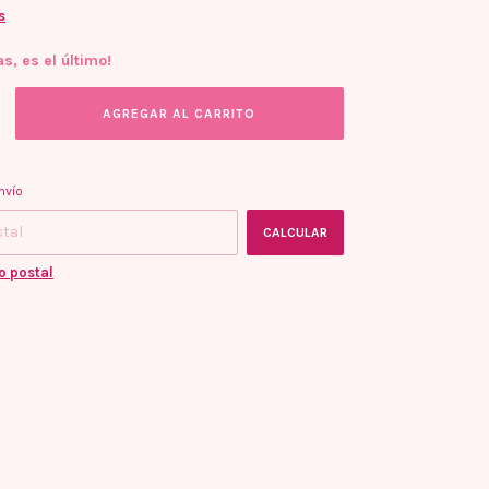
s
as, es el último!
l CP:
CAMBIAR CP
nvío
CALCULAR
o postal