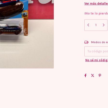
Ver más detalle
¡No te lo pierd
Entregas para e
Medios de e
No sé mi códig