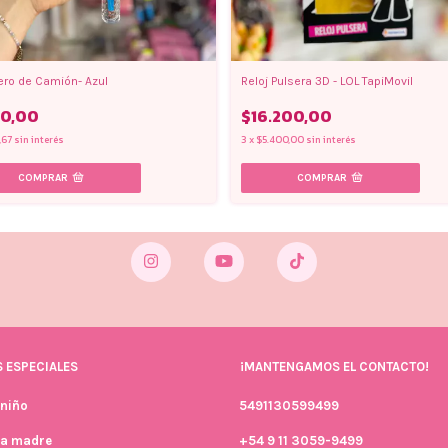
Reloj Pulsera 3D - LOL TapiMovil
ero de Camión- Azul
$16.200,00
50,00
3
x
$5.400,00
sin interés
,67
sin interés
 ESPECIALES
¡MANTENGAMOS EL CONTACTO!
 niño
5491130599499
la madre
+54 9 11 3059-9499