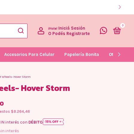
0
Iniciá Sesión
¡Hola!
O Podés Registrarte
Accesorios Para Celular
Papelería Bonita
Otras Curio
t Wheels- Hover Storm
eels- Hover Storm
00
uestos
$8.264,46
IN interés con
DÉBITO
sin interés