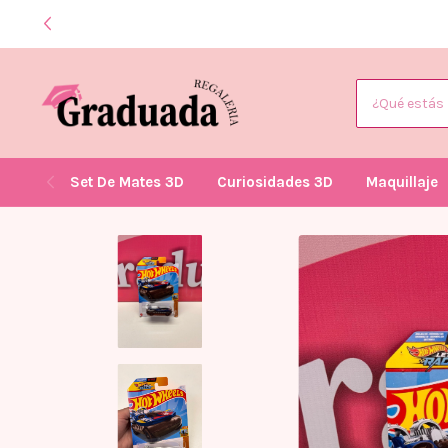
Set De Mates 3D
Curiosidades 3D
Maquillaje